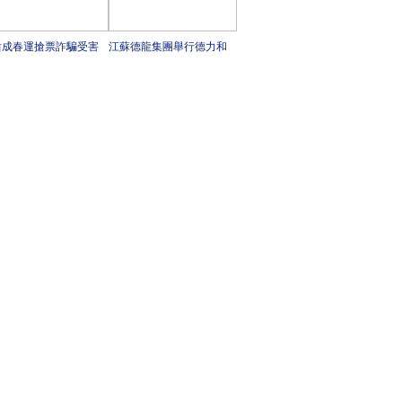
后成春運搶票詐騙受害
江蘇德龍集團舉行德力和
要群體 春運防詐騙攻略
巨合兩個項目開工典禮
這里