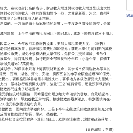
較大。在稅收占比高的省份，財政收入增速與稅收收入增速呈現出大體
降對公共預算收入下降的影響相對小一些，尤其是新疆、河北、貴州和
90
依然實現了公共預算收入的正增長。
主
造成的。一方面是由于新冠疫情的影響，一季度為落實疫情防控，企業
戳
的影響，上半年海南省稅收同比下降34.8%，成為下降幅度僅次于湖北
因素之一。今年政府工作報告提出，要加大減稅降費力度。《報告》
保險費率政策，新增減稅降費約5000億元；前期出臺6月前到期的減稅
險單位繳費，減免小規模納稅人增值稅，免征公共交通運輸、餐飲住
展基金、港口建設費，執行期限全部延長到今年底；小微企業、個體工
減負超過2.5萬億元。
據顯示，24個省市只有上海實現財政盈余，其余省市仍面臨較為嚴重的
7億元，云南、湖北、河北、安徽、廣西五省的赤字金額也超過2000億元。
上提出，要嚴格壓減非急需非剛性支出，要求地方各級政府要大力壓減一
支出、嚴格執行經費開支標準、強化“三公”經費管理、硬化預算執行約
財政部門提出了明確要求。
億元的抗疫特別國債，同時還提出增加地方專項債的發放。白景明認為，
更加平穩向好，帶動稅收正常增長。根據財政部最新消息，特別國債將在7
7200億元特別國債發行完畢。
整體而言，國內經濟平穩向好。二是下半年宏觀政策的效應會更加充分地
反而會推動經濟增長，帶來一些稅收。”
要及時把資金按照程序下達到項目上，給到市場主體，讓財稅政策落地，
(責任編輯：李偉)