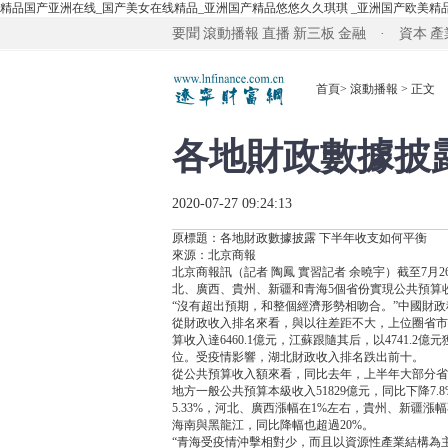
精品国产亚洲在线_国产美女在线精品_亚洲国产精品悠悠久久琪琪 _亚洲国产欧美精
要聞
滾動播報
直播
新三板
金融 · 資本
產
首頁
>
滾動播報
> 正文
各地財政數據披
2020-07-27 09:24:13
原標題：各地財政數據披露 下半年收支如何平衡
來源：北京商報
北京商報訊（記者 陶鳳 實習記者 余曉宇）截至7月
北、廣西、貴州、新疆和青海5個省份實現公共預算
“沒有超出預期，和整個經濟形勢相吻合。”中國財
從財政收入排名來看，與以往差距不大，上位圈省市
算收入達6460.1億元，江蘇跟隨其后，以4741
位。受疫情影響，湖北財政收入排名跌出前十。
從公共預算收入額來看，同比去年，上半年大部分省
地方一般公共預算本級收入51829億元，同比下降7
5.33%，河北、廣西漲幅在1%左右，貴州、新疆漲
海南與黑龍江，同比降幅也超過20%。
“青海受疫情沖擊相對少，而且以資源性產業結構為