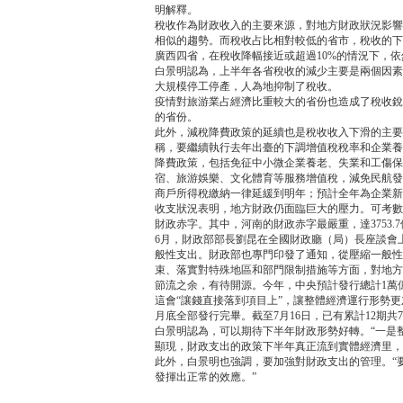
明解釋。
稅收作為財政收入的主要來源，對地方財政狀況影響
相似的趨勢。而稅收占比相對較低的省市，稅收的下
廣西四省，在稅收降幅接近或超過10%的情況下，
白景明認為，上半年各省稅收的減少主要是兩個因素
大規模停工停產，人為地抑制了稅收。
疫情對旅游業占經濟比重較大的省份也造成了稅收銳減
的省份。
此外，減稅降費政策的延續也是稅收收入下滑的主要
稱，要繼續執行去年出臺的下調增值稅稅率和企業養老
降費政策，包括免征中小微企業養老、失業和工傷保
宿、旅游娛樂、文化體育等服務增值稅，減免民航發
商戶所得稅繳納一律延緩到明年；預計全年為企業新增
收支狀況表明，地方財政仍面臨巨大的壓力。可考數
財政赤字。其中，河南的財政赤字最嚴重，達3753.
6月，財政部部長劉昆在全國財政廳（局）長座談會
般性支出。財政部也專門印發了通知，從壓縮一般性
束、落實對特殊地區和部門限制措施等方面，對地方
節流之余，有待開源。今年，中央預計發行總計1萬
這會“讓錢直接落到項目上”，讓整體經濟運行形勢
月底全部發行完畢。截至7月16日，已有累計12期共
白景明認為，可以期待下半年財政形勢好轉。“一是
顯現，財政支出的政策下半年真正流到實體經濟里，
此外，白景明也強調，要加強對財政支出的管理。“
發揮出正常的效應。”