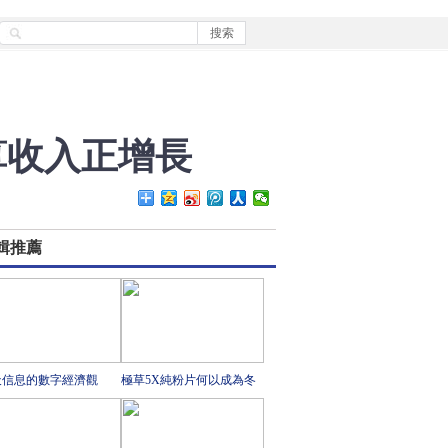
算收入正增長
輯推薦
天信息的數字經濟觀
極草5X純粉片何以成為冬
蟲夏草行業領跑者？