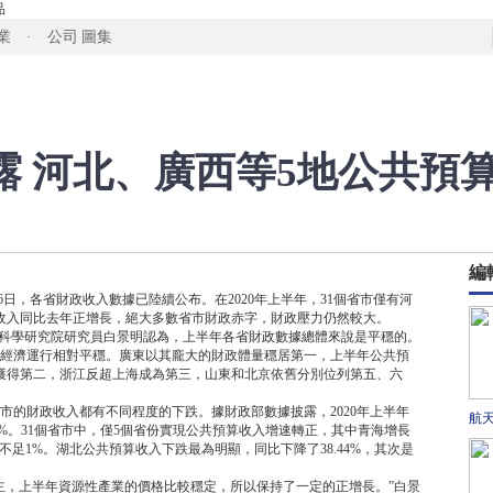
品
業 · 公司
圖集
露 河北、廣西等5地公共預
編
26日，各省財政收入數據已陸續公布。在2020年上半年，31個省市僅有河
收入同比去年正增長，絕大多數省市財政赤字，財政壓力仍然較大。
政科學研究院研究員白景明認為，上半年各省財政數據總體來說是平穩的。
經濟運行相對平穩。廣東以其龐大的財政體量穩居第一，上半年公共預
.2億元獲得第二，浙江反超上海成為第三，山東和北京依舊分別位列第五、六
市的財政收入都有不同程度的下跌。據財政部數據披露，2020年上半年
航
.8%。31個省市中，僅5個省份實現公共預算收入增速轉正，其中青海增長
幅不足1%。湖北公共預算收入下跌最為明顯，同比下降了38.44%，其次是
主，上半年資源性產業的價格比較穩定，所以保持了一定的正增長。”白景