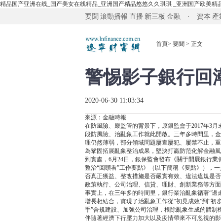
精品国产亚洲在线_国产美女在线精品_亚洲国产精品悠悠久久琪琪 _亚洲国产欧美精
要聞
滾動播報
直播
新三板
金融 · 資本
產
首頁
>
要聞
> 正文
警惕影子銀行回
2020-06-30 11:03:34
來源：金融時報
在防風險、嚴監管的背景下，原銀監會于2017年3
段防風險、治亂象工作就此開啟。三年多時間里，金
理仍然薄弱，部分領域問題屢查屢犯、屢禁不止，重
為鞏固拓展亂象整治成果，堅決打贏防范化解金融風
到實處，6月24日，銀保監會發布《關于開展銀行業
整治“回頭看”工作要點》（以下簡稱《要點》），
否真正獲益、整改措施是否嚴實有效、違法違規是否
政策執行、公司治理、信貸、理財、創新業務等方面
事實上，在三年多的時間里，銀行業治亂象循著“邊
增長相結合，實現了治亂象工作從“初見成效”到“初步
手”合規建設、加強公司治理，根除亂象生成的體制
伴隨著經濟下行壓力加大以及疫情帶來不可忽視的影