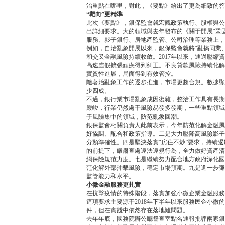
治重點在哪里，對此，《要點》給出了更為細致的答
“靶向”更精準
此次《要點》，銀保監會就宏觀政策執行、股權與公
出詳細要求。大的領域與去年發布的《關于開展“鞏
服務、影子銀行、房地產監管、公司治理等業務上，
例如，自治亂象開展以來，銀保監會就將“亂搞同業
和交叉金融風險持續收斂。2017年以來，通過壓縮
高速虛假擴張頑疾得到糾正。不良貸款風險持續化解
實質性進展，局面得到有效管控。
隨著治亂象工作的逐步推進，市場更趨合規。數據顯
少四成。
不過，銀行業市場亂象成因復雜，整治工作具有長期
嚴峻，行業仍然處于風險易發多發期，一些重點領域
于風險集中的領域，防范亂象回潮。
銀保監會相關負責人此前表示，今年防范化解金融風
好協調、配合和政策指導。二是大力壓降高風險影子
分類準確性。四是堅決落實“房住不炒”要求，持續
的前提下，嚴肅查處違法違規行為，全力做好資產清
網保險規范力度。七是繼續努力配合地方政府深化國
范化解外部沖擊風險，穩定市場預期。九是進一步彌
監管能力和水平。
小微金融服務更扎實
在抗擊疫情的特殊階段，落實加強小微企業金融服務
這項要求主要源于2018年下半年以來服務民企小
件，但在實踐中依然存在落地難問題。
去年年底，國務院辦公廳督查室點名通報批評兩家銀