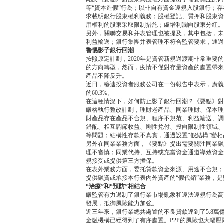
等“資本造假”行為；以非自有資金違規入股銀行；
求載明銀行股東權利義務；股權登記、質押和股東資
用權利的股東采取限制措施；虛增利潤向股東分紅。
另外，關聯交易和并表管理也被提及，其中包括，未
利益輸送；銀行集團并表管理不符合監管要求，通過
警惕影子銀行回潮
按照原定計劃，2020年是資管新規過渡期非常重
的方向轉型，然而，疫情不僅對存量資產的處置帶來
產品不降反升。
近日，穆迪投資者服務公司在一份報告中表示，廣義影子銀
的60.3%。
在這種情況下，如何防止影子銀行回潮？《要點》對
嚴格執行整改計劃，理財老產品、同業理財、保本理
財產品存在產品不合規、程序不規范、利益輸送、調
錯配、相互調節收益、剛性兌付、投向限制性領域、
等問題；結構性存款不真實，通過設置“假結構”變
另外在同業業務方面，《要點》提出需要關注同業融
理不審慎；同業代持、互持或充當資金通道導致資金
規接受或提供第三方擔保。
在表外業務方面，委托貸款資金來源、用途不合規；
提供融資或承接本行表內外資產的“假代銷”業務，
“治療”和“預防”相結合
嚴監管有力遏制了銀行業市場亂象和違法違規行為高
發展，抵御風險能力加強。
近三年來，銀行業總共處置的不良貸款達到了5.8萬
金融機構已經得到了有序處置。P2P的風險也大幅壓