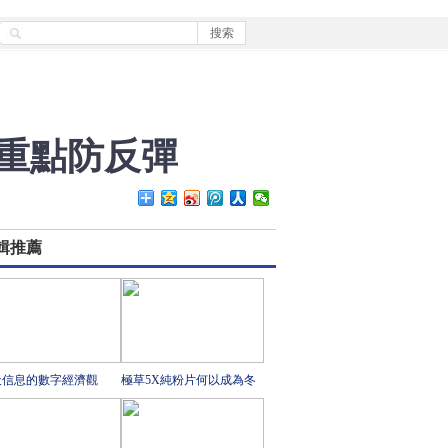
"重點防反彈
輯推薦
天信息的數字經濟觀
極草5X純粉片何以成為冬
蟲夏草行業領跑者？