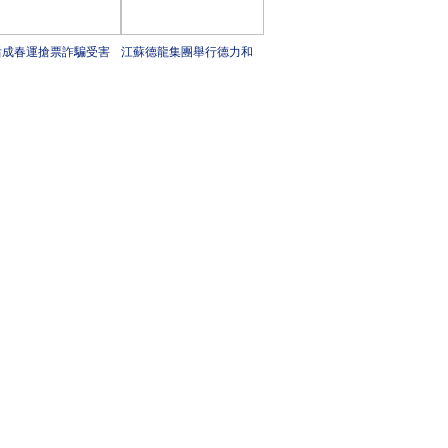
后成春運搶票詐騙受害
江蘇德龍集團舉行德力和
要群體 春運防詐騙攻略
巨合兩個項目開工典禮
這里