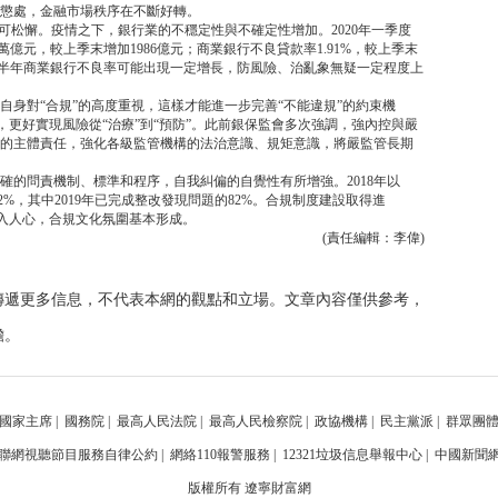
懲處，金融市場秩序在不斷好轉。
可松懈。疫情之下，銀行業的不穩定性與不確定性增加。2020年一季度
萬億元，較上季末增加1986億元；商業銀行不良貸款率1.91%，較上季末
，下半年商業銀行不良率可能出現一定增長，防風險、治亂象無疑一定程度上
身對“合規”的高度重視，這樣才能進一步完善“不能違規”的約束機
制，更好實現風險從“治療”到“預防”。此前銀保監會多次強調，強內控與嚴
的主體責任，強化各級監管機構的法治意識、規矩意識，將嚴監管長期
確的問責機制、標準和程序，自我糾偏的自覺性有所增強。2018年以
2%，其中2019年已完成整改發現問題的82%。合規制度建設取得進
深入人心，合規文化氛圍基本形成。
(責任編輯：李偉)
傳遞更多信息，不代表本網的觀點和立場。文章內容僅供參考，
擔。
國家主席
|
國務院
|
最高人民法院
|
最高人民檢察院
|
政協機構
|
民主黨派
|
群眾團
聯網視聽節目服務自律公約
|
網絡110報警服務
|
12321垃圾信息舉報中心
|
中國新聞
版權所有 遼寧財富網