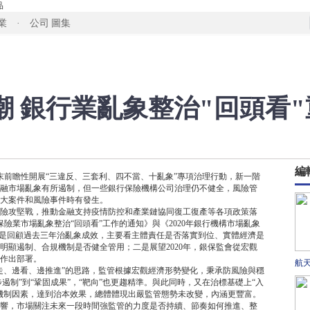
品
業 · 公司
圖集
潮 銀行業亂象整治"回頭看
編
月末前瞻性開展“三違反、三套利、四不當、十亂象”專項治理行動，新一階
融市場亂象有所遏制，但一些銀行保險機構公司治理仍不健全，風險管
大案件和風險事件時有發生。
險攻堅戰，推動金融支持疫情防控和產業鏈協同復工復產等各項政策落
保險業市場亂象整治“回頭看”工作的通知》與《2020年銀行機構市場亂象
一是回顧過去三年治亂象成效，主要看主體責任是否落實到位、實體經濟是
明顯遏制、合規機制是否健全管用；二是展望2020年，銀保監會從宏觀
作出部署。
航
走、邊看、邊推進”的思路，監管根據宏觀經濟形勢變化，秉承防風險與穩
遏制”到“鞏固成果”，“靶向”也更趨精準。與此同時，又在治標基礎上“入
機制因素，達到治本效果，總體體現出嚴監管態勢未改變，內涵更豐富。
響，市場關注未來一段時間強監管的力度是否持續、節奏如何推進、整