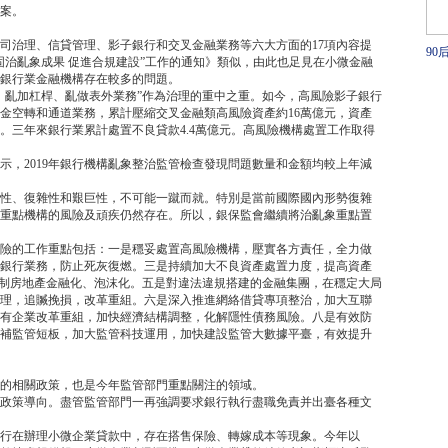
案。
司治理、信貸管理、影子銀行和交叉金融業務等六大方面的17項內容提
90
固治亂象成果 促進合規建設”工作的通知》類似，由此也足見在小微金融
主
銀行業金融機構存在較多的問題。
、亂加杠桿、亂做表外業務”作為治理的重中之重。如今，高風險影子銀行
戳
資金空轉和通道業務，累計壓縮交叉金融類高風險資產約16萬億元，資產
。三年來銀行業累計處置不良貸款4.4萬億元。高風險機構處置工作取得
示，2019年銀行機構亂象整治監管檢查發現問題數量和金額均較上年減
性、復雜性和艱巨性，不可能一蹴而就。特別是當前國際國內形勢復雜
重點機構的風險及頑疾仍然存在。所以，銀保監會繼續將治亂象重點置
險的工作重點包括：一是穩妥處置高風險機構，壓實各方責任，全力做
銀行業務，防止死灰復燃。三是持續加大不良資產處置力度，提高資產
遏制房地產金融化、泡沫化。五是對違法違規搭建的金融集團，在穩定大局
理，追贓挽損，改革重組。六是深入推進網絡借貸專項整治，加大互聯
有企業改革重組，加快經濟結構調整，化解隱性債務風險。八是有效防
補監管短板，加大監管科技運用，加快建設監管大數據平臺，有效提升
的相關政策，也是今年監管部門重點關注的領域。
微的政策導向。盡管監管部門一再強調要求銀行執行盡職免責并出臺各種文
行在辦理小微企業貸款中，存在搭售保險、轉嫁成本等現象。今年以