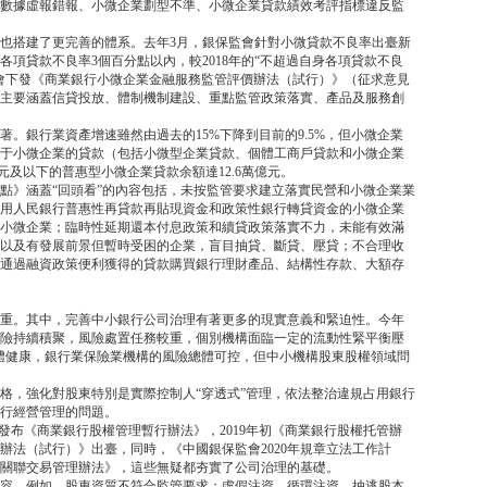
數據虛報錯報、小微企業劃型不準、小微企業貸款績效考評指標違反監
也搭建了更完善的體系。去年3月，銀保監會針對小微貸款不良率出臺新
項貸款不良率3個百分點以內，較2018年的“不超過自身各項貸款不良
監會下發《商業銀行小微企業金融服務監管評價辦法（試行）》（征求意見
主要涵蓋信貸投放、體制機制建設、重點監管政策落實、產品及服務創
。銀行業資產增速雖然由過去的15%下降到目前的9.5%，但小微企業
構用于小微企業的貸款（包括小微型企業貸款、個體工商戶貸款和小微企業
萬元及以下的普惠型小微企業貸款余額達12.6萬億元。
點》涵蓋“回頭看”的內容包括，未按監管要求建立落實民營和小微企業業
用人民銀行普惠性再貸款再貼現資金和政策性銀行轉貸資金的小微企業
小微企業；臨時性延期還本付息政策和續貸政策落實不力，未能有效滿
以及有發展前景但暫時受困的企業，盲目抽貸、斷貸、壓貸；不合理收
通過融資政策便利獲得的貸款購買銀行理財產品、結構性存款、大額存
中之重。其中，完善中小銀行公司治理有著更多的現實意義和緊迫性。今年
險持續積聚，風險處置任務較重，個別機構面臨一定的流動性緊平衡壓
體健康，銀行業保險業機構的風險總體可控，但中小機構股東股權領域問
格，強化對股東特別是實際控制人“穿透式”管理，依法整治違規占用銀行
行經營管理的問題。
會發布《商業銀行股權管理暫行辦法》，2019年初《商業銀行股權托管辦
辦法（試行）》出臺，同時，《中國銀保監會2020年規章立法工作計
關聯交易管理辦法》，這些無疑都夯實了公司治理的基礎。
容，例如，股東資質不符合監管要求；虛假注資、循環注資、抽逃股本