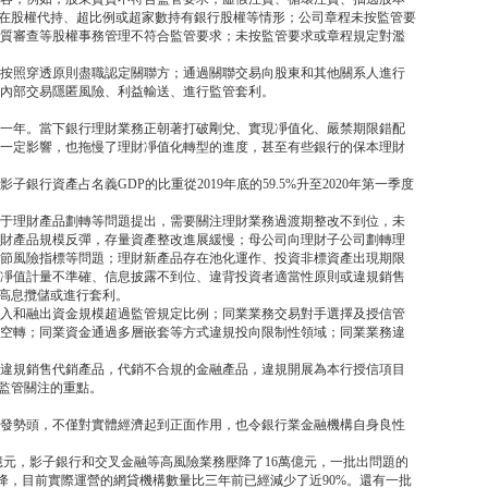
存在股權代持、超比例或超家數持有銀行股權等情形；公司章程未按監管要
質審查等股權事務管理不符合監管要求；未按監管要求或章程規定對濫
按照穿透原則盡職認定關聯方；通過關聯交易向股東和其他關系人進行
內部交易隱匿風險、利益輸送、進行監管套利。
要的一年。當下銀行理財業務正朝著打破剛兌、實現凈值化、嚴禁期限錯配
一定影響，也拖慢了理財凈值化轉型的進度，甚至有些銀行的保本理財
行資產占名義GDP的比重從2019年底的59.5%升至2020年第一季度
于理財產品劃轉等問題提出，需要關注理財業務過渡期整改不到位，未
財產品規模反彈，存量資產整改進展緩慢；母公司向理財子公司劃轉理
節風險指標等問題；理財新產品存在池化運作、投資非標資產出現期限
凈值計量不準確、信息披露不到位、違背投資者適當性原則或違規銷售
相高息攬儲或進行套利。
入和融出資金規模超過監管規定比例；同業業務交易對手選擇及授信管
空轉；同業資金通過多層嵌套等方式違規投向限制性領域；同業業務違
違規銷售代銷產品，代銷不合規的金融產品，違規開展為本行授信項目
是監管關注的重點。
發勢頭，不僅對實體經濟起到正面作用，也令銀行業金融機構自身良性
億元，影子銀行和交叉金融等高風險業務壓降了16萬億元，一批出問題的
降，目前實際運營的網貸機構數量比三年前已經減少了近90%。還有一批