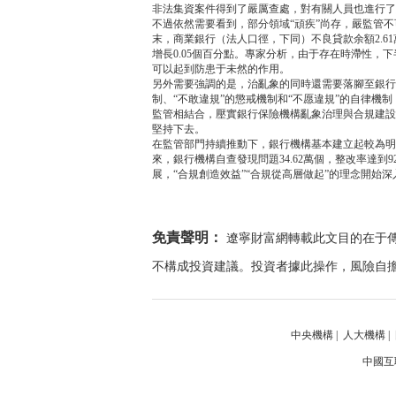
非法集資案件得到了嚴厲查處，對有關人員也進行了
不過依然需要看到，部分領域“頑疾”尚存，嚴監管不
末，商業銀行（法人口徑，下同）不良貸款余額2.61
增長0.05個百分點。專家分析，由于存在時滯性
可以起到防患于未然的作用。
另外需要強調的是，治亂象的同時還需要落腳至銀行自
制、“不敢違規”的懲戒機制和“不愿違規”的自律機
監管相結合，壓實銀行保險機構亂象治理與合規建設
堅持下去。
在監管部門持續推動下，銀行機構基本建立起較為明
來，銀行機構自查發現問題34.62萬個，整改率達到9
展，“合規創造效益”“合規從高層做起”的理念開始
免責聲明：
遼寧財富網轉載此文目的在于
不構成投資建議。投資者據此操作，風險自
中央機構
|
人大機構
|
中國互