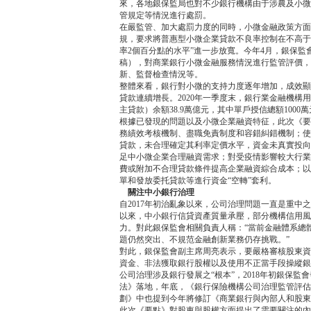
來，各地銀保監局也對不少銀行機構由于涉農及小微
管規定等情況進行處罰。
在嚴監管、加大處罰力度的同時，小微金融政策方面
規，要求將普惠型小微企業貸款不良率控制在不高于各
率2個百分點的水平”進一步放寬。今年4月，銀保
稿），對商業銀行小微金融服務情況進行監管評價，
新、監督檢查情況等。
整體來看，銀行對小微的支持力度逐年增加，成效顯著
貸款連續增長。2020年一季度末，銀行業金融機
主貸款）余額38.9萬億元，其中單戶授信總額1000
根據已發現的問題以及小微企業融資特征，此次《要
務績效考核機制、盡職免責制度和容錯糾錯機制；使
貸款，未合理確定其利率定價水平，資金未真實投向
足中小微企業合理融資需求；對受疫情影響較大行業
費或附加不合理貸款條件提高企業融資綜合成本；以
單和發放委托貸款等進行資金“空轉”套利。
關注中小銀行治理
自2017年初治亂象以來，公司治理問題一直是重
以來，中小銀行信貸資產質量承壓，部分機構信用風
力。對此銀保監會相關負責人稱：“當前金融體系總
題仍然突出、不規范金融創新業務仍存挑戰。”
對此，銀保監會副主席周亮表示，要嚴格審核股東資
資金、非法獲取銀行股權以及使用不正當手段操縱銀
公司治理涉及銀行發展之“根本”，2018年初銀保監
法》落地，年底，《銀行保險機構公司治理監管評估
劃》中也提到今年將修訂《商業銀行與內部人和股東
此次《要點》對股東與股權方面提出了需要關注的內