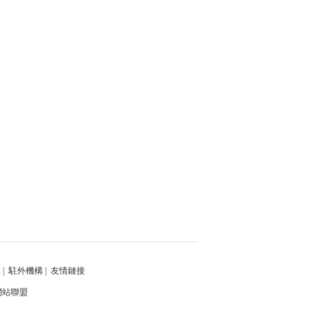
體
|
駐外機構
|
友情鏈接
網站聯盟