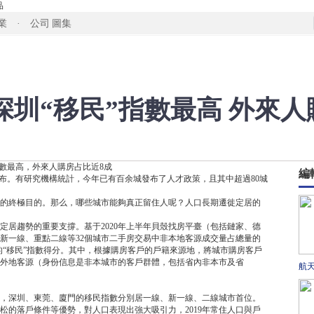
品
業 · 公司
圖集
圳“移民”指數最高 外來人
數最高，外來人購房占比近8成
編
發布。有研究機構統計，今年已有百余城發布了人才政策，且其中超過80城
的終極目的。那么，哪些城市能夠真正留住人呢？人口長期遷徙定居的
定居趨勢的重要支撐。基于2020年上半年貝殼找房平臺（包括鏈家、德
新一線、重點二線等32個城市二手房交易中非本地客源成交量占總量的
市的“移民”指數得分。其中，根據購房客戶的戶籍來源地，將城市購房客戶
外地客源（身份信息是非本城市的客戶群體，包括省內非本市及省
航
，深圳、東莞、廈門的移民指數分別居一線、新一線、二線城市首位。
松的落戶條件等優勢，對人口表現出強大吸引力，2019年常住人口與戶