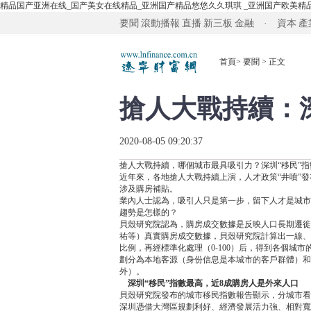
精品国产亚洲在线_国产美女在线精品_亚洲国产精品悠悠久久琪琪 _亚洲国产欧美精
要聞
滾動播報
直播
新三板
金融 · 資本
產
首頁
>
要聞
> 正文
搶人大戰持續：深
2020-08-05 09:20:37
搶人大戰持續，哪個城市最具吸引力？深圳“移民”指
近年來，各地搶人大戰持續上演，人才政策“井噴”
涉及購房補貼。
業內人士認為，吸引人只是第一步，留下人才是城市
趨勢是怎樣的？
貝殼研究院認為，購房成交數據是反映人口長期遷徙
祐等）真實購房成交數據，貝殼研究院計算出一線、
比例，再經標準化處理（0-100）后，得到各個城
劃分為本地客源（身份信息是本城市的客戶群體）和
外）。
深圳“移民”指數最高，近8成購房人是外來人口
貝殼研究院發布的城市移民指數報告顯示，分城市看
深圳憑借大灣區規劃利好、經濟發展活力強、相對寬