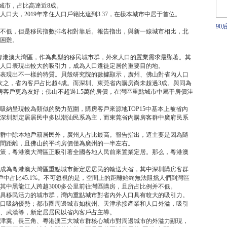
的城市，占比高達近8成。
口大，2019年常住人口戶籍比達到3.37，在樣本城市中居于首位。
90
不低，但是移民指數排名相對靠后。報告指出，與新一線城市相比，北
主
困難。
戳
于粵港澳大灣區，作為典型的移民城市群，外來人口的置業需求最顯著。其
人口表現出較大的吸引力，成為人口遷徙定居的重要目的地。
表現出不一樣的特質。貝殼研究院的數據顯示，廣州、佛山對省內人口
次之，省內客戶占比超4成。而深圳、東莞省內購房尚未超過3成。與同為
房客戶更為友好；佛山不超過1.5萬的房價，在灣區重點城市中屬于房價洼
吸納呈現較為類似的勢力范圍，購房客戶來源地TOP15中基本上被省內
深圳新定居居民中多以潮汕民系為主，而東莞省內購房客群中廣府民系
群中除本地戶籍居民外，廣州人占比最高。報告指出，這主要是因為隨
間距離，且佛山的平均房價僅為廣州的一半左右。
策，粵港澳大灣區正吸引著全國各地人民前來置業定居。那么，粵港澳
成為粵港澳大灣區重點城市新定居居民的輸送大省，其中深圳購房客群
戶中占比45.1%。不可忽視的是，空間上的距離始終無法阻擋人們到灣區
其中黑龍江人跨越3000多公里前往灣區購房，且所占比例并不低。
具移民活力的城市群，灣內重點城市對省內外人口具有較大的吸引力。
口吸納優勢；都市圈周邊城市如杭州、天津承接產業和人口外溢，吸引
、武漢等，新定居居民以省內客戶占主導。
津冀、長三角、粵港澳三大城市群核心城市對周邊城市的外溢力顯現，