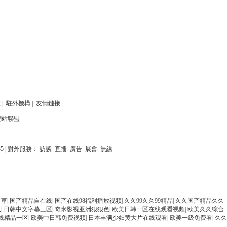
體
|
駐外機構
|
友情鏈接
網站聯盟
235 | 對外服務： 訪談 直播 廣告 展會 無線
青草
|
国产精品自在线
|
国产在线98福利播放视频
|
久久99久久99精品
|
久久国产精品久久
久
|
日韩中文字幕三区
|
奇米影视亚洲狠狠色
|
欧美日韩一区在线观看视频
|
欧美久久综合
线精品一区
|
欧美中日韩免费视频
|
日本丰满少妇黄大片在线观看
|
欧美一级免费看
|
久久