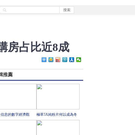
購房占比近8成
輯推薦
天信息的數字經濟觀
極草5X純粉片何以成為冬
蟲夏草行業領跑者？