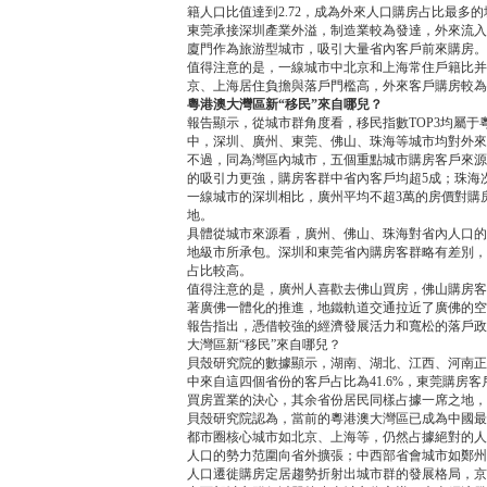
籍人口比值達到2.72，成為外來人口購房占比最多
東莞承接深圳產業外溢，制造業較為發達，外來流入人
廈門作為旅游型城市，吸引大量省內客戶前來購房。
值得注意的是，一線城市中北京和上海常住戶籍比并
京、上海居住負擔與落戶門檻高，外來客戶購房較為
粵港澳大灣區新“移民”來自哪兒？
報告顯示，從城市群角度看，移民指數TOP3均屬
中，深圳、廣州、東莞、佛山、珠海等城市均對外來
不過，同為灣區內城市，五個重點城市購房客戶來源
的吸引力更強，購房客群中省內客戶均超5成；珠海
一線城市的深圳相比，廣州平均不超3萬的房價對購
地。
具體從城市來源看，廣州、佛山、珠海對省內人口的
地級市所承包。深圳和東莞省內購房客群略有差別，
占比較高。
值得注意的是，廣州人喜歡去佛山買房，佛山購房客
著廣佛一體化的推進，地鐵軌道交通拉近了廣佛的空
報告指出，憑借較強的經濟發展活力和寬松的落戶政
大灣區新“移民”來自哪兒？
貝殼研究院的數據顯示，湖南、湖北、江西、河南正
中來自這四個省份的客戶占比為41.6%，東莞購房客
買房置業的決心，其余省份居民同樣占據一席之地，
貝殼研究院認為，當前的粵港澳大灣區已成為中國最
都市圈核心城市如北京、上海等，仍然占據絕對的人
人口的勢力范圍向省外擴張；中西部省會城市如鄭州
人口遷徙購房定居趨勢折射出城市群的發展格局，京