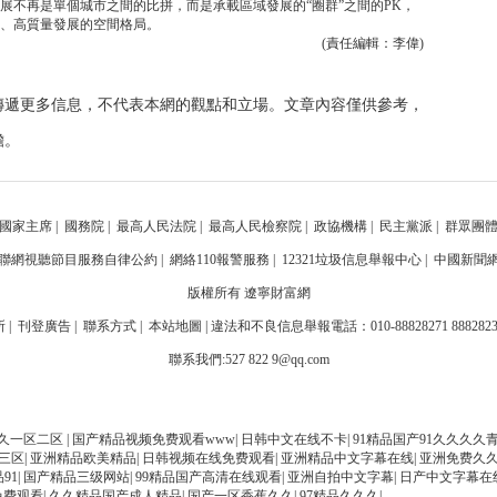
展不再是單個城市之間的比拼，而是承載區域發展的“圈群”之間的PK，
、高質量發展的空間格局。
(責任編輯：李偉)
傳遞更多信息，不代表本網的觀點和立場。文章內容僅供參考，
擔。
國家主席
|
國務院
|
最高人民法院
|
最高人民檢察院
|
政協機構
|
民主黨派
|
群眾團
聯網視聽節目服務自律公約
|
網絡110報警服務
|
12321垃圾信息舉報中心
|
中國新聞
版權所有 遼寧財富網
刊登廣告 | 聯系方式 | 本站地圖 | 違法和不良信息舉報電話：010-88828271 88828
聯系我們:527 822 9@qq.com
久一区二区
|
国产精品视频免费观看www
|
日韩中文在线不卡
|
91精品国产91久久久久
三区
|
亚洲精品欧美精品
|
日韩视频在线免费观看
|
亚洲精品中文字幕在线
|
亚洲免费久
91
|
国产精品三级网站
|
99精品国产高清在线观看
|
亚洲自拍中文字幕
|
日产中文字幕在
免费观看
|
久久精品国产成人精品
|
国产一区香蕉久久
|
97精品久久久
|