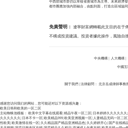
中西部城市群仍以單核省會城市為主導。未來經濟發
都市圈應加強內部融合，由點到面，打造出區域協同
免責聲明：
遼寧財富網轉載此文目的在于
不構成投資建議。投資者據此操作，風險自
中央機構
|
人大機構
|
中國互
關于我們 | 法律顧問： 北京岳成律師事務所 | 
感谢您访问我们的网站，您可能还对以下资源感兴趣：
欧美日韩和欧美的一区二区
主站蜘蛛池模板：
欧美中文字幕在线观看
|
精品午夜一区二区
|
日本婷婷久久久久久久
久久久久久久
|
日本不卡一区
|
欧美精品999
|
欧美亚洲视频一区
|
人妻精品无码一区二区
性欧美
|
欧美激情在线一区
|
久久精品国产精品亚洲精品色
|
久久婷婷开心
|
国产在线精品
天天狠狠
|
国产日韩专区在线
|
国产精品久久精品
|
亚洲成人午夜在线
|
欧美在线一级va