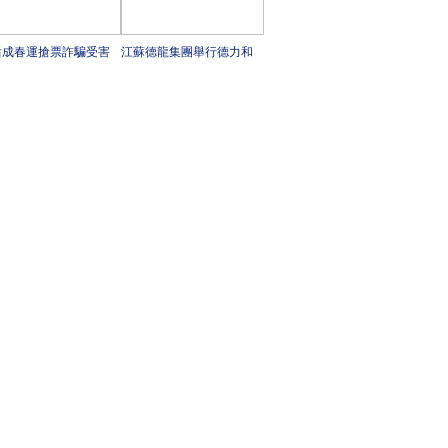
后成春運搶票詐騙受害
江蘇德龍集團舉行德力和
要群體 春運防詐騙攻略
巨合兩個項目開工典禮
這里