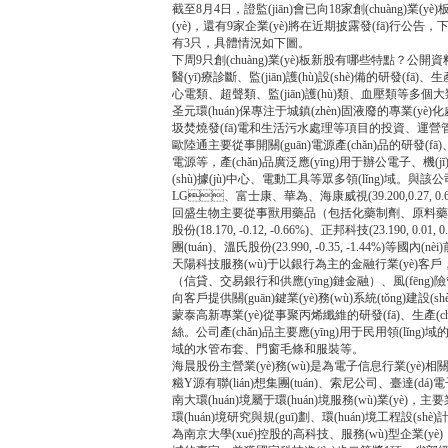
截至8月4日，證監(jiān)會已向18家創(chuàng)業
(yè)，還有9家企業(yè)將在近期披露發(fā)行公告，
有3只，具體情況如下圖。
下周9只創(chuàng)業(yè)板新股有哪些特點？公開資
醫(yī)療診斷、監(jiān)護(hù)設(shè)備的研發(fā)
心電類、超聲類、監(jiān)護(hù)類、血壓類等
圣元環(huán)保專注于城鎮(zhèn)固液廢的專業(yè
圾焚燒發(fā)電和生活污水處理等項目的投資、運營管理
歐陸通主要從事開關(guān)電源產(chǎn)品的研發(fā)
電源等，產(chǎn)品廣泛應(yīng)用于辦公電子、機(jī)
(shù)據(jù)中心、電動工具等眾多領(lǐng)域。與
LG、富士康、華為、海康威視(39.200,0.27, 0.69%
回盛生物主要從事獸用藥品（包括化藥制劑、原料藥
股份(18.170, -0.12, -0.66%)、正邦科技(23.190, 
團(tuán)、溫氏股份(23.990, -0.35, -1.44%)等國內(n
天陽科技服務(wù)于以銀行為主的金融行業(yè)客戶，憑
（信貸、交易銀行和供應(yīng)鏈金融）、風(fēng)險管理
向客戶提供關(guān)鍵業(yè)務(wù)系統(tǒng)建設
蒙泰高新專業(yè)從事聚丙烯纖維的研發(fā)、生產(ch
絲。公司產(chǎn)品主要應(yīng)用于民用領(lǐng)
域的水管布套、門窗毛條和服裝等。
海晨股份主營業(yè)務(wù)是為電子信息行業(yè)相關(guā
糍Y源有聯(lián)想集團(tuán)、索尼公司、臺達(
南大環(huán)境屬于環(huán)境服務(wù)業(yè)，主要
環(huán)境研究與規(guī)劃、環(huán)境工程設(shè
為南京大學(xué)控股的高科技、服務(wù)型企業(yè)，