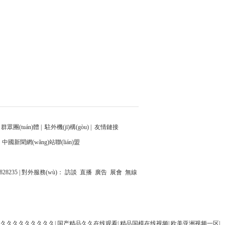
|
群眾團(tuán)體
|
駐外機(jī)構(gòu)
|
友情鏈接
|
中國新聞網(wǎng)站聯(lián)盟
8828235 | 對外服務(wù)： 訪談 直播 廣告 展會 無線
久久久久久久久久久久
|
国产精品久久在线观看
|
精品国模在线视频
|
欧美亚洲视频一区
|