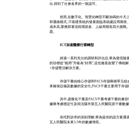
出,得到了社會各界的一致認可。
然而,在數字化、智慧化轉型不斷加碼的今天
和運維模式, IT基礎系統的發展面臨系統建設周期長、
成本高;業務部署流程環節多、上線周期長四大挑戰
題。
ICT加速醫療行業轉型
經過一系列充分的調研和評估后,華為發現隨
的目標從“能用”升級為“好用”,這也徹底改變了傳統
+存儲雙活解決方案。
存儲
平
臺由核心存儲和PACS存儲兩個單元組
來確保設備及數據的安全
性
,PACS
平
臺主要用于存儲P
其中,虛擬化
平
臺及PACS
平
臺考慮
平
臺的兼容
據庫考慮穩定
性
及與沈陽市第五人民醫院原
平
臺數據
依托對訴求的深刻理解,華為提供的該方案通
五人民醫院未來3-5年的數據增長。