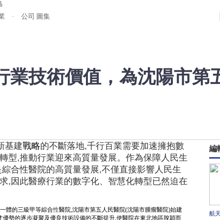
品
業 · 公司
圖集
療行業技術價值，為沈陽市第
新基建
戰略
的不斷落地,千行百業需要加速擁抱數
編
化轉型,推動行業迎來高質量發展。作為保障人民生
是綜合
性
醫院的高質量發展,不僅直接影響人民生
要求,因此醫療行業的數字化、智慧化轉型已然迫在
一體的三級甲等綜合
性
醫院,沈陽市第五人民醫院(沈陽市腫瘤醫院)始建
航
大人才優勢的逐步凝聚及優良技術設備的不斷提升,使醫院在東北地區脫穎而