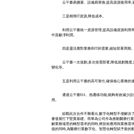
云
平
臺易擴展、設備易替換,提高資源復用率,避
三是精簡IT資源,降低成本。
利用云
平
臺統一資源管理,提高設備資源利用率
中貢獻凈利潤。
四是靈活應對業務和IT的需要,縮短部署周期
云
平
臺一次規劃,多次按需部署,降低規劃難度,
變化等。
五是利用云
平
臺的高可靠
性
,確保核心業務的
通過云
平
臺HA、熱遷移功能,能夠有效減少設
用。
綜觀此次合作不難看出,數字化轉型不僅解決
量發展打下堅實基礎。而華為公司作為推動醫療行業數
解業務場景的轉型需求的同時,將技術應用與業務需
值的同時,為醫療行業數字化、智慧化轉型賦予新的