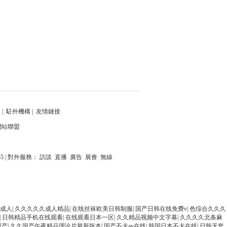
體
|
駐外機構
|
友情鏈接
網站聯盟
235 | 對外服務： 訪談 直播 廣告 展會 無線
成人
|
久久久久久成人精品
|
在线丝袜欧美日韩制服
|
国产日韩在线免费v
|
色综合久久久
|
日韩精品手机在线观看
|
在线观看日本一区
|
久久精品视频中文字幕
|
久久久久北条麻
国产
|
久久国产午夜精品理论片最新版本
|
国产不卡av在线
|
韩国日本不卡在线
|
日韩无套