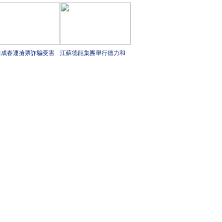
蟲夏草行業領跑者？
后成春運搶票詐騙受害
江蘇德龍集團舉行德力和
要群體 春運防詐騙攻略
巨合兩個項目開工典禮
這里