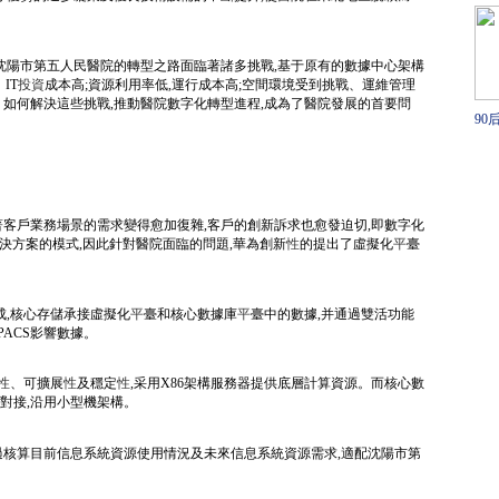
,沈陽市第五人民醫院的轉型之路面臨著諸多挑戰,基于原有的數據中心架構
IT
投資
成本高;資源利用率低,運行成本高;空間環境受到挑戰、運維管理
。如何解決這些挑戰,推動醫院數字化轉型進程,成為了醫院發展的首要問
90
主
戳
著客戶業務場景的需求變得愈加復雜,客戶的創新訴求也愈發迫切,即數字化
解決方案的模式,因此針對醫院面臨的問題,華為創新
性
的提出了虛擬化
平
臺
成,核心存儲承接虛擬化
平
臺和核心數據庫
平
臺中的數據,并通過雙活功能
ACS影響數據。
性
、可擴展
性
及穩定
性
,采用X86架構服務器提供底層計算資源。而核心數
對接,沿用小型機架構。
過核算目前信息系統資源使用情況及未來信息系統資源需求,適配沈陽市第