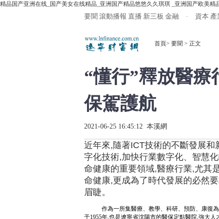
精品国产亚洲在线_国产美女在线精品_亚洲国产精品悠悠久久琪琪 _亚洲国产欧美精
要聞
滾動播報
直播
新三板
金融 · 資本
產
首頁
>
要聞
> 正文
“懂行”釋放醫
保駕護航
2021-06-25 16:45:12 本溪網
近
年來,隨著ICT技術的不斷發展和
字化技術,加快行業數字化、智慧
命健康的重要領域,醫療行業,尤其
命健康,更成為了時代發展的必然
眉睫。
作為一所集醫療、教學、科研、預防、康復為
于1955年,也是遼寧省沈陽市的醫保定點醫院,強