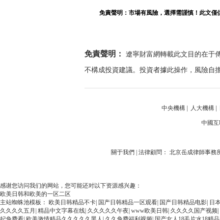
免責聲明：市場有風險，選擇需謹慎！此文僅
免責聲明：
遼寧財富網轉載此文目的在于
不構成投資建議。投資者據此操作，風險自
中央機構
|
人大機構
|
中國互
關于我們 | 法律顧問： 北京岳成律師事務所 | 
感谢您访问我们的网站，您可能还对以下资源感兴趣：
欧美日韩和欧美的一区二区
主站蜘蛛池模板：
欧美日韩精品不卡
|
国产日韩精品一区观看
|
国产日韩精品电影
|
日
久久久久五月
|
精品中文字幕在线
|
久久久久久午夜
|
www欧美日韩
|
久久久久国产视频
|
妃免费看
|
欧美激情精品久久久久久黑人
|
久久免费福利视频
|
国产女人18毛片水18精品