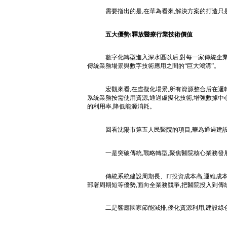
需要指出的是,在華為看來,解決方案的打造只
五大優勢:釋放醫療行業技術價值
數字化轉型進入深水區以后,對每一家傳統企
傳統業務場景與數字技術應用之間的“巨大鴻溝”。
宏觀來看,在虛擬化場景,所有資源整合后在邏
系統業務按需使用資源,通過虛擬化技術,增強數據中
的利用率,降低能源消耗。
回看沈陽市第五人民醫院的項目,華為通過建
一是突破傳統,戰略轉型,聚焦醫院核心業務發
傳統系統建設周期長、IT
投資
成本高,運維成本
部署周期短等優勢,面向全業務競爭,把醫院投入到傳
二是響應
國家
節能減排,優化資源利用,建設綠色