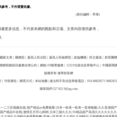
供參考，不作買賣依據。
(責任編輯：李偉)
傳遞更多信息，不代表本網的觀點和立場。文章內容僅供參考，
擔。
國家主席
|
國務院
|
最高人民法院
|
最高人民檢察院
|
政協機構
|
民主黨派
|
群眾團
聯網視聽節目服務自律公約
|
網絡110報警服務
|
12321垃圾信息舉報中心
|
中國新聞
版權所有 遼寧財富網
刊登廣告 | 聯系方式 | 本站地圖 | 違法和不良信息舉報電話：010-88828271 88828
聯系我們:527 822 9@qq.com
本一二三区视频在线
|
国产精品av免费观看
|
日本一欧美一欧美一亚洲视频
|
久久亚洲国产
国产精品91在线
|
激情五月开心婷婷
|
日本三级久久久
|
91精品国产高清久久久久久久久
|
久久99久久99精品免观看粉嫩
|
亚洲一区高清
|
久久99久久99精品
|
日韩视频在线观看