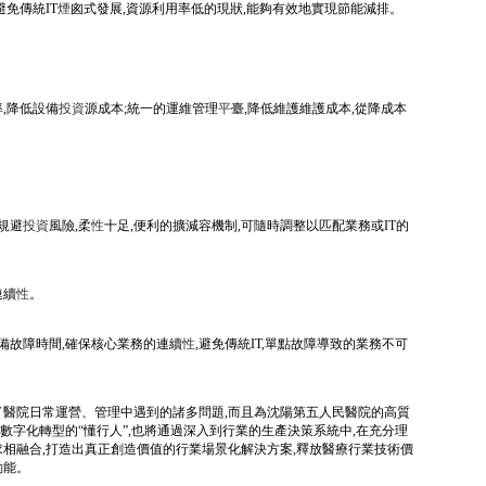
免傳統IT
煙
囪式發展,資源利用率低的現狀,能夠有效地實現節能減排。
,降低設備
投資
源成本;統一的運維管理
平
臺,降低維護維護成本,從降成本
。
規避
投資
風險,柔
性
十足,便利的擴減容機制,可隨時調整以匹配業務或IT的
連續
性
。
備故障時間,確保核心業務的連續
性
,避免傳統IT,單點故障導致的業務不可
了醫院日常運營、管理中遇到的諸多問題,而且為沈陽第五人民醫院的高質
字化轉型的“懂行人”,也將通過深入到行業的生產決策系統中,在充分理
求相融合,打造出真正創造價值的行業場景化解決方案,釋放醫療行業技術價
動能。