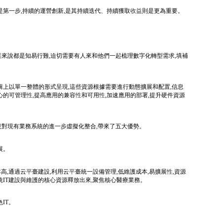
是第一步,持續的運營創新,是其持續迭代、持續獲取
收益
則是更為重要。
業來說都是知易行難,迫切需要有人來和他們一起梳理數字化轉型需求,填補
輯上以單一整體的形式呈現,這些資源根據需要進行動態擴展和配置,信息
心的可管理
性
,提高應用的兼容
性
和可用
性
,加速應用的部署,提升硬件資源
設對現有業務系統的進一步虛擬化整合,帶來了五大優勢。
展。
高,通過云
平
臺建設,利用云
平
臺統一設備管理,低維護成本,易擴展
性
,資源
統IT建設與維護的核心資源釋放出來,聚焦核心醫療業務。
IT。